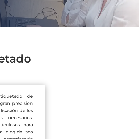
uetado
etiquetado de
gran precisión
ificación de los
s necesarios.
ticulosos para
ta elegida sea
, garantizando