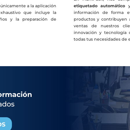
 únicamente a la aplicación
etiquetado automático
haustivo que incluye la
información de forma e
eños y la preparación de
productos y contribuyen a
ventas de nuestros clie
innovación y tecnología 
todas tus necesidades de 
formación
ados
OS